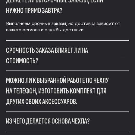
ДЕЛАЕТЕ ЛИ ВЫ СРОЧНЫЕ ЗАКАЗЫ, ЕСЛИ
НУЖНО ПРЯМО ЗАВТРА?
СВЯЖИТЕСЬ С НАМИ
ОБСУДИМ ВАШ АКСЕССУАР
Выполняем срочные заказы, но доставка зависит от
вашего региона и службы доставки.
Оставьте контакт, напишите в мессенджер
или сразу позвоните — мастерская
отвечает в рабочее время по будням.
СРОЧНОСТЬ ЗАКАЗА ВЛИЯЕТ ЛИ НА
СТОИМОСТЬ?
Позвонить
MAX
Telegram
Email
МОЖНО ЛИ К ВЫБРАННОЙ РАБОТЕ ПО ЧЕХЛУ
НА ТЕЛЕФОН, ИЗГОТОВИТЬ КОМПЛЕКТ ДЛЯ
ДРУГИХ СВОИХ АКСЕССУАРОВ.
КОНТАКТЫ МАСТЕРСКОЙ
ТЕЛЕФОН
ИЗ ЧЕГО ДЕЛАЕТСЯ ОСНОВА ЧЕХЛА?
+7 (958) 538-30-38