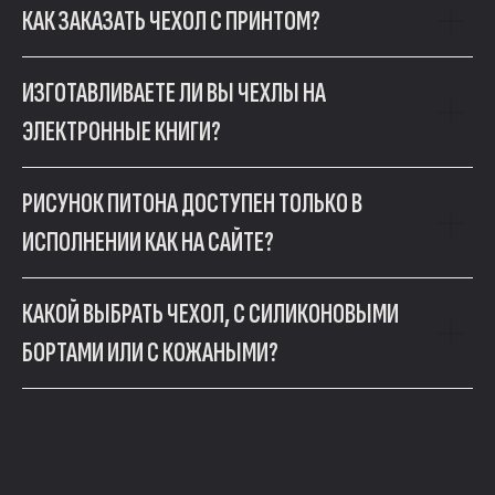
EMAIL
КАК ЗАКАЗАТЬ ЧЕХОЛ С ПРИНТОМ?
ig.sar@mail.ru
АДРЕС
ИЗГОТАВЛИВАЕТЕ ЛИ ВЫ ЧЕХЛЫ НА
г. Москва,Ленинградский проспект, 80к17
РЕЖИМ РАБОТЫ
ЭЛЕКТРОННЫЕ КНИГИ?
Пн-Пт · с 10:00 до 18:00
РИСУНОК ПИТОНА ДОСТУПЕН ТОЛЬКО В
ИСПОЛНЕНИИ КАК НА САЙТЕ?
КАКОЙ ВЫБРАТЬ ЧЕХОЛ, С СИЛИКОНОВЫМИ
БОРТАМИ ИЛИ С КОЖАНЫМИ?