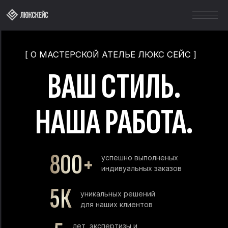
[ О МАСТЕРСКОЙ АТЕЛЬЕ ЛЮКС СЕЙС ]
ВАШ СТИЛЬ.
НАША РАБОТА.
800+
успешно выполненых
индивуальных заказов
5К
уникальных решений
для наших клиентов
5
лет, экспертизы и
доверия клиентов
2
собственные фермы
натуральной кожи
Создаем кожаные аксессуары любой сложности
по вашим пожеланиям - индивидуально, вручную,
из лучших материалов.