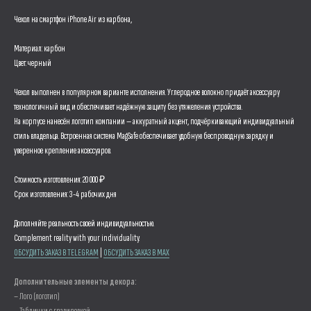
Чехол на смартфон iPhone Air из карбона,
Материал: карбон
Цвет: черный
Чехол выполнен в популярном варианте исполнения. Углеродное волокно придаёт аксессуару
технологичный вид и обеспечивает надёжную защиту без утяжеления устройства.
На корпусе нанесён логотип компании — аккуратный акцент, подчёркивающий индивидуальный
стиль владельца. Встроенная система MagSafe обеспечивает удобную беспроводную зарядку и
уверенное крепление аксессуаров.
Стоимость изготовления: 20 000 ₽
Срок изготовления: 3-4 рабочих дня
Дополняйте реальность своей индивидуальностью.
Complement reality with your individuality.
ОБСУДИТЬ ЗАКАЗ В TELEGRAM
|
ОБСУДИТЬ ЗАКАЗ В MAX
Дополнительные элементы декора:
– Лого (логотип)
– Таблички с гравировкой