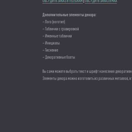
ОБСУДИТЬ ЗАКАЗ В TELEGRAM
|
ОБСУДИТЬ ЗАКАЗ В MAX
Дополнительные элементы декора:
– Лого (логотип)
– Таблички с гравировкой
– Именные таблички
– Инициалы
– Тиснение
– Декоративные болты
Вы сами можете выбрать текст и шрифт нанесения декоративн
Элементы декора можно изготовить из различных металлов, в 